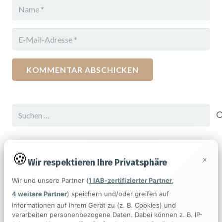
KOMMENTAR ABSCHICKEN
Suchen
nach:
Neueste Beiträge
×
Wir respektieren Ihre Privatsphäre
Hallo Welt!
Wir und unsere Partner (
1 IAB-zertifizierter Partner
,
Smart Home – Worauf Eigentümer achten sollten!
4 weitere Partner
) speichern und/oder greifen auf
Das ist ein neuer Beitrag
Informationen auf Ihrem Gerät zu (z. B. Cookies) und
Satisfaction Lies in the Effort
verarbeiten personenbezogene Daten. Dabei können z. B. IP-