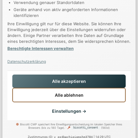
Verwendung genauer Standortdaten
Juli 2013
Geräte anhand von aktiv angeforderten Informationen
April 2013
identifizieren
März 2013
Ihre Einwilligung gilt nur für diese Website. Sie können Ihre
Einwilligung jederzeit über die Einstellungen widerrufen oder
Februar 2013
ändern. Einige Partner verarbeiten Ihre Daten auf Grundlage
Januar 2013
eines berechtigten Interesses, dem Sie widersprechen können.
Berechtigte Interessen verwalten
Kategorien
Datenschutzerklärung
Allgemein
Coding
Alle akzeptieren
Copywriting
Alle ablehnen
Creative
Design
Einstellungen →
Häuser
Photography
Biscotti CMP speichert Ihre Einwilligungsentscheidung im lokalen Speicher Ihres
Essenziell
Immer aktiv
▼
Browsers (bis zu 180 Tage). ·
biscotti_consent
(180d)
Social Marketing
Erforderlich für die Grundfunktionen der Website.
Zustimmungs-ID:
| 14:29 UTC
v_gs4bechigigmshm3784