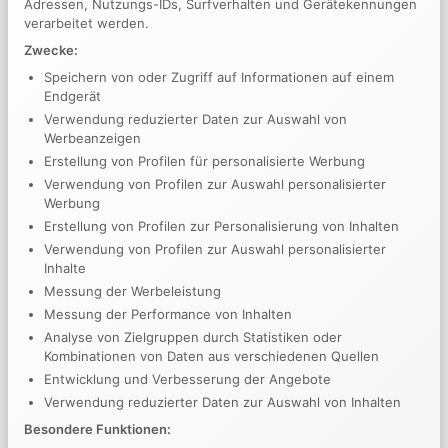
Adressen, Nutzungs-IDs, Surfverhalten und Gerätekennungen
Photography is the Science
verarbeitet werden.
Zwecke:
Neueste Kommentare
Speichern von oder Zugriff auf Informationen auf einem
Endgerät
Archiv
Verwendung reduzierter Daten zur Auswahl von
Werbeanzeigen
März 2018
Erstellung von Profilen für personalisierte Werbung
Verwendung von Profilen zur Auswahl personalisierter
Februar 2018
Werbung
Mai 2015
Erstellung von Profilen zur Personalisierung von Inhalten
April 2015
Verwendung von Profilen zur Auswahl personalisierter
Inhalte
März 2015
Messung der Werbeleistung
Dezember 2013
Messung der Performance von Inhalten
Analyse von Zielgruppen durch Statistiken oder
November 2013
Kombinationen von Daten aus verschiedenen Quellen
Oktober 2013
Entwicklung und Verbesserung der Angebote
September 2013
Verwendung reduzierter Daten zur Auswahl von Inhalten
August 2013
Besondere Funktionen: