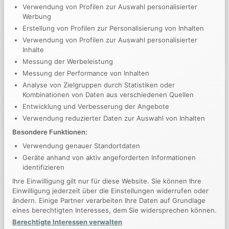
Verwendung von Profilen zur Auswahl personalisierter
Vertriebsleiter und Prokurist bei der BVS Verpackung
Werbung
tätig – sowohl national als auch international. In dieser Zeit
Erstellung von Profilen zur Personalisierung von Inhalten
verantwortete er den strategischen Vertrieb, den Aufbau
Verwendung von Profilen zur Auswahl personalisierter
Inhalte
und die Führung leistungsstarker Teams sowie die
Messung der Werbeleistung
Weiterentwicklung nachhaltiger Kundenbeziehungen.
Messung der Performance von Inhalten
Analyse von Zielgruppen durch Statistiken oder
Sein ausgeprägtes Know-how in der
Mitarbeiterführung
,
Kombinationen von Daten aus verschiedenen Quellen
seine
unternehmerische Denkweise
und seine
hohe
Entwicklung und Verbesserung der Angebote
Vertriebskompetenz
bringt Stefan Hauser heute gezielt
Verwendung reduzierter Daten zur Auswahl von Inhalten
bei Schlatter Immobilien ein. Damit stärkt er die
Besondere Funktionen:
Marktposition des Unternehmens nachhaltig und treibt
Verwendung genauer Standortdaten
gemeinsam mit dem Team weiteres Wachstum und
Geräte anhand von aktiv angeforderten Informationen
Professionalisierung voran.
identifizieren
Ihre Einwilligung gilt nur für diese Website. Sie können Ihre
Schlatter Immobilien – Kompetenz. Erfahrung.
Einwilligung jederzeit über die Einstellungen widerrufen oder
ändern. Einige Partner verarbeiten Ihre Daten auf Grundlage
Verantwortung.
eines berechtigten Interesses, dem Sie widersprechen können.
Berechtigte Interessen verwalten