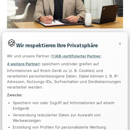
×
Wir respektieren Ihre Privatsphäre
Stefan Hauser
Wir und unsere Partner (
1 IAB-zertifizierter Partner
,
4 weitere Partner
) speichern und/oder greifen auf
Informationen auf Ihrem Gerät zu (z. B. Cookies) und
Geschäftsführer
verarbeiten personenbezogene Daten. Dabei können z. B. IP-
Adressen, Nutzungs-IDs, Surfverhalten und Gerätekennungen
Seit Januar 2026 ergänzt Stefan Hauser die
verarbeitet werden.
Geschäftsführung der
Schlatter Immobilien GmbH
und
Zwecke:
bildet gemeinsam mit Michael Schlatter das Führungsteam
Speichern von oder Zugriff auf Informationen auf einem
Endgerät
des marktführenden Immobilienunternehmens am
Verwendung reduzierter Daten zur Auswahl von
Hochrhein.
Werbeanzeigen
Erstellung von Profilen für personalisierte Werbung
Zuvor war Stefan Hauser nahezu 17 Jahre als