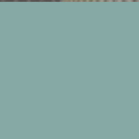
Wir bewerten Ihre Immobilie.
Professionell. Unkompliziert.
Wir ermitteln für Sie einen marktgerechten
und nach ökonomischen Gesichtspunkten
realistischen Wert Ihrer Immobilie. Dabei
wenden wir anerkannte Verfahren an und
kombinieren diese mit unserem speziellen
Immobilien Know How.
Ob ein detailliertes Ertragswertverfahren,
ein bautechnisches Sachwertverfahren
oder ein unkompliziertes