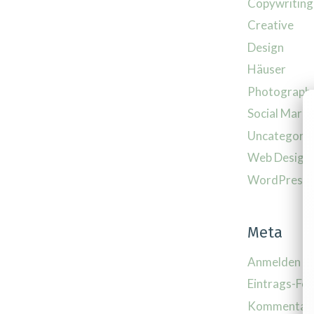
Copywriting
Creative
Design
Häuser
Photograph
Social Marke
Uncategoriz
Web Design
WordPress
Meta
Anmelden
Eintrags-Fe
Kommentar