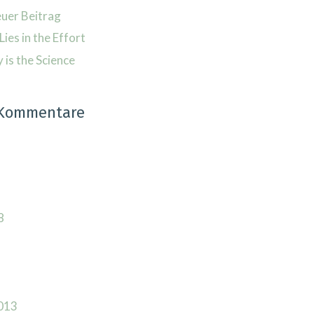
euer Beitrag
Lies in the Effort
is the Science
 Kommentare
8
013