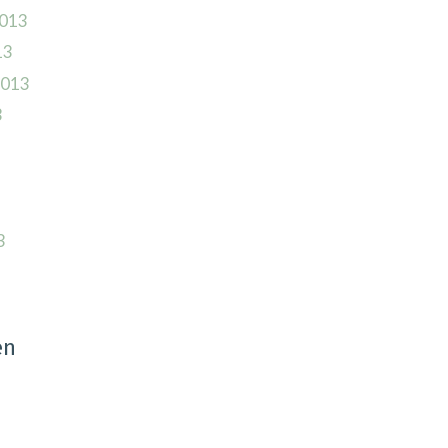
013
13
2013
3
3
en