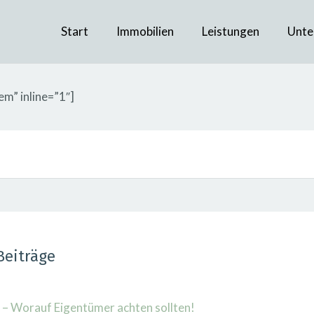
Start
Immobilien
Leistungen
Unte
em” inline=”1″]
Beiträge
– Worauf Eigentümer achten sollten!