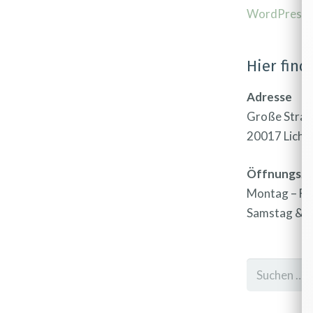
WordPress.
Hier find
Adresse
Große Straß
20017 Licht
Öffnungsze
Montag – Fr
Samstag & S
Suchen
nach: