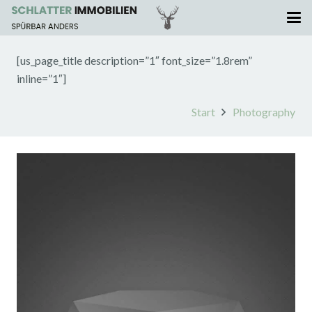
[us_page_title description=”1″ font_size=”1.8rem”
inline=”1″]
Start
Photography