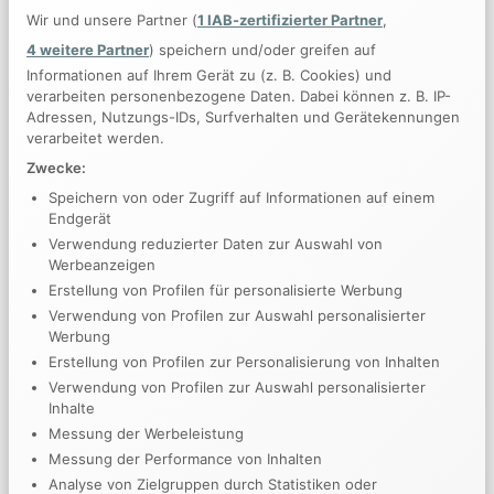
Wir und unsere Partner (
1 IAB-zertifizierter Partner
,
4 weitere Partner
) speichern und/oder greifen auf
Informationen auf Ihrem Gerät zu (z. B. Cookies) und
Imagination Encircles the World
verarbeiten personenbezogene Daten. Dabei können z. B. IP-
Adressen, Nutzungs-IDs, Surfverhalten und Gerätekennungen
verarbeitet werden.
Zwecke:
Speichern von oder Zugriff auf Informationen auf einem
Endgerät
Verwendung reduzierter Daten zur Auswahl von
Werbeanzeigen
Erstellung von Profilen für personalisierte Werbung
Verwendung von Profilen zur Auswahl personalisierter
Werbung
Erstellung von Profilen zur Personalisierung von Inhalten
Verwendung von Profilen zur Auswahl personalisierter
Inhalte
Messung der Werbeleistung
This Post Looks Beautiful even with Long Interesting
Messung der Performance von Inhalten
Title
Analyse von Zielgruppen durch Statistiken oder