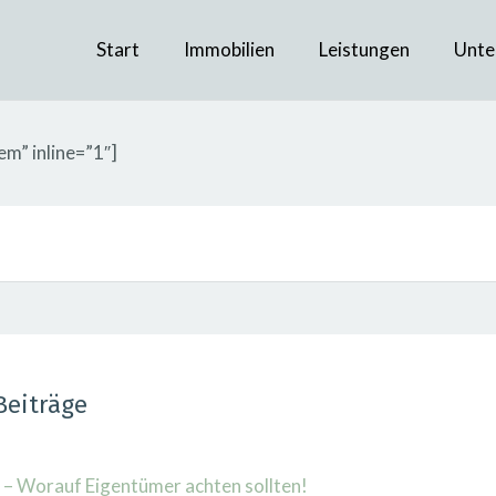
Start
Immobilien
Leistungen
Unte
em” inline=”1″]
Beiträge
– Worauf Eigentümer achten sollten!