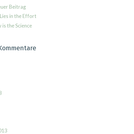
euer Beitrag
Lies in the Effort
is the Science
 Kommentare
8
013