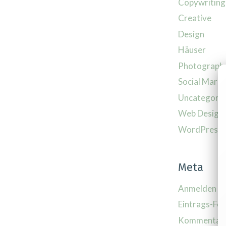
Copywriting
Creative
Design
Häuser
Photograph
Social Marke
Uncategoriz
Web Design
WordPress
Meta
Anmelden
Eintrags-Fe
Kommentar