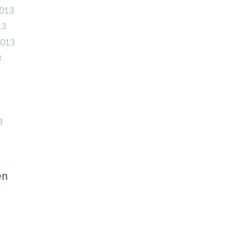
013
13
2013
3
3
en