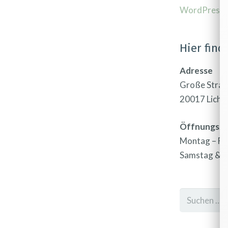
WordPress.
Hier find
Adresse
Große Straß
20017 Licht
Öffnungsze
Montag – Fr
Samstag & S
Suchen
nach: