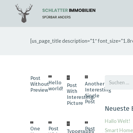
[us_page_title description=”1″ font_size=”1.8r
Post
Suchen
Hello
Another
Without
Post
nach:
world!
Interesting
Preview
With
Single
Interesting
Post
Picture
Neueste 
Hallo Welt!
One
Post
Post
Smart Home 
Typography