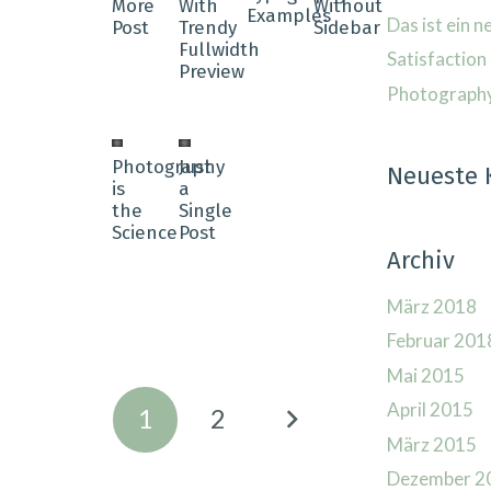
More
With
Without
Examples
Das ist ein n
Post
Trendy
Sidebar
Fullwidth
Satisfaction 
Preview
Photography 
Photography
Just
Neueste
is
a
the
Single
Science
Post
Archiv
März 2018
Februar 201
Mai 2015
April 2015
1
2
März 2015
Dezember 2