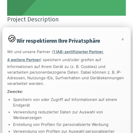
Project Description
Morbi sagittis, sem quis lacinia faucibus, orci ipsum
×
Wir respektieren Ihre Privatsphäre
gravida tortor, vel interdum mi sapien ut justo. Nulla varius
consequat magna, id molestie ipsum volutpat quis.
Wir und unsere Partner (
1 IAB-zertifizierter Partner
,
Suspendisse consectetur fringilla luctus. Fusce id mi diam,
4 weitere Partner
) speichern und/oder greifen auf
non ornare orci.
Informationen auf Ihrem Gerät zu (z. B. Cookies) und
verarbeiten personenbezogene Daten. Dabei können z. B. IP-
Adressen, Nutzungs-IDs, Surfverhalten und Gerätekennungen
Project Details
verarbeitet werden.
Zwecke:
Client:
UpSolution & ThemeForest
Speichern von oder Zugriff auf Informationen auf einem
Date:
October 26, 2016
Endgerät
Verwendung reduzierter Daten zur Auswahl von
Category:
Illustration
Werbeanzeigen
Website:
impreza-landing.us-themes.com
Erstellung von Profilen für personalisierte Werbung
Verwendung von Profilen zur Auswahl personalisierter