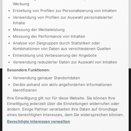
Werbung
Project Participants
Erstellung von Profilen zur Personalisierung von Inhalten
Verwendung von Profilen zur Auswahl personalisierter
Art-Director:
Alexander The Great
Inhalte
Designer:
Pablo Picasso
Messung der Werbeleistung
Messung der Performance von Inhalten
Developer:
Charles Darwin
Analyse von Zielgruppen durch Statistiken oder
Kombinationen von Daten aus verschiedenen Quellen
Manager:
Christopher Columbus
Entwicklung und Verbesserung der Angebote
Verwendung reduzierter Daten zur Auswahl von Inhalten
Besondere Funktionen:
Verwendung genauer Standortdaten
Geräte anhand von aktiv angeforderten Informationen
identifizieren
Ihre Einwilligung gilt nur für diese Website. Sie können Ihre
Einwilligung jederzeit über die Einstellungen widerrufen oder
ändern. Einige Partner verarbeiten Ihre Daten auf Grundlage
eines berechtigten Interesses, dem Sie widersprechen können.
Berechtigte Interessen verwalten