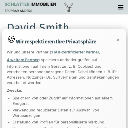
David Smith
×
Wir respektieren Ihre Privatsphäre
Marketing Director
Wir und unsere Partner (
1 IAB-zertifizierter Partner
,
4 weitere Partner
) speichern und/oder greifen auf
Lorem ipsum dolor sit amet, consectetur adipiscing elit.
Informationen auf Ihrem Gerät zu (z. B. Cookies) und
Etiam aliquam massa quis mauris sollicitudin commodo
verarbeiten personenbezogene Daten. Dabei können z. B. IP-
venenatis ligula commodo. Sed blandit convallis dignissim.
Adressen, Nutzungs-IDs, Surfverhalten und Gerätekennungen
verarbeitet werden.
Pellentesque pharetra velit eu velit elementum et convallis
Zwecke:
erat vulputate. Sed in nulla ut elit mollis posuere. Praesent a
Speichern von oder Zugriff auf Informationen auf einem
felis accumsan neque interdum molestie ut id massa.
Endgerät
Verwendung reduzierter Daten zur Auswahl von
Integer dignissim lorem vel venenatis euismod. Donec sit
Werbeanzeigen
amet purus et quam dapibus convallis sed quis diam.
Erstellung von Profilen für personalisierte Werbung
Pellentesque auctor enim vitae lacus rutrum facilisis.