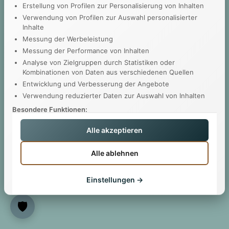
Erstellung von Profilen zur Personalisierung von Inhalten
Verwendung von Profilen zur Auswahl personalisierter
Inhalte
Messung der Werbeleistung
Messung der Performance von Inhalten
Analyse von Zielgruppen durch Statistiken oder
Kombinationen von Daten aus verschiedenen Quellen
Entwicklung und Verbesserung der Angebote
Verwendung reduzierter Daten zur Auswahl von Inhalten
Besondere Funktionen:
Verwendung genauer Standortdaten
Alle akzeptieren
Geräte anhand von aktiv angeforderten Informationen
identifizieren
Alle ablehnen
Ihre Einwilligung gilt nur für diese Website. Sie können Ihre
Einwilligung jederzeit über die Einstellungen widerrufen oder
ändern. Einige Partner verarbeiten Ihre Daten auf Grundlage
Einstellungen →
eines berechtigten Interesses, dem Sie widersprechen können.
Berechtigte Interessen verwalten
Datenschutzerklärung