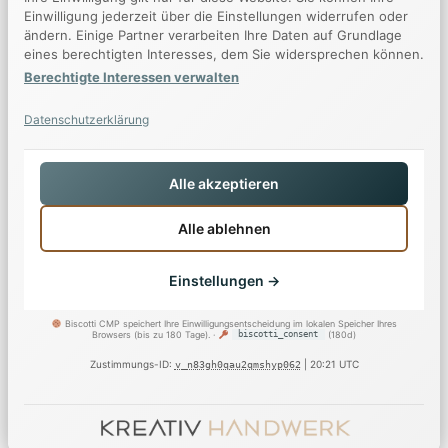
Einwilligung jederzeit über die Einstellungen widerrufen oder
ändern. Einige Partner verarbeiten Ihre Daten auf Grundlage
eines berechtigten Interesses, dem Sie widersprechen können.
Berechtigte Interessen verwalten
Datenschutzerklärung
Fachgebiet 1
Alle akzeptieren
Ganzheitliches Facility Management und Real Estate
Alle ablehnen
Consulting
Einstellungen →
Biscotti CMP speichert Ihre Einwilligungsentscheidung im lokalen Speicher Ihres
Essenziell
Immer aktiv
▼
Browsers (bis zu 180 Tage). ·
biscotti_consent
(180d)
Erforderlich für die Grundfunktionen der Website.
Zustimmungs-ID:
| 20:21 UTC
v_n83gh0qau2qmshyp062
Funktional
▼
Biscotti CMP
Ermöglichen erweiterte Funktionen und Personalisierung.
Details ▼
Statistik
Speichert Ihre Cookie-Einwilligungspräferenzen
▼