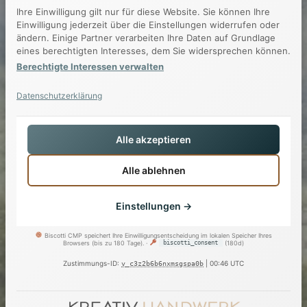
Ihre Einwilligung gilt nur für diese Website. Sie können Ihre
Einwilligung jederzeit über die Einstellungen widerrufen oder
ändern. Einige Partner verarbeiten Ihre Daten auf Grundlage
eines berechtigten Interesses, dem Sie widersprechen können.
Berechtigte Interessen verwalten
Datenschutzerklärung
Alle akzeptieren
Alle ablehnen
Einstellungen →
Biscotti CMP speichert Ihre Einwilligungsentscheidung im lokalen Speicher Ihres
Essenziell
Immer aktiv
▼
Browsers (bis zu 180 Tage). ·
biscotti_consent
(180d)
Erforderlich für die Grundfunktionen der Website.
Zustimmungs-ID:
| 00:46 UTC
v_c3z2b6b6nxmsgspa0b
Funktional
▼
Biscotti CMP
Ermöglichen erweiterte Funktionen und Personalisierung.
Details ▼