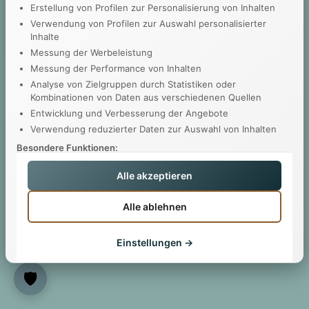
Erstellung von Profilen zur Personalisierung von Inhalten
Verwendung von Profilen zur Auswahl personalisierter
Inhalte
Messung der Werbeleistung
Messung der Performance von Inhalten
Analyse von Zielgruppen durch Statistiken oder
Kombinationen von Daten aus verschiedenen Quellen
Entwicklung und Verbesserung der Angebote
Verwendung reduzierter Daten zur Auswahl von Inhalten
Besondere Funktionen:
Verwendung genauer Standortdaten
Alle akzeptieren
Geräte anhand von aktiv angeforderten Informationen
identifizieren
Alle ablehnen
Ihre Einwilligung gilt nur für diese Website. Sie können Ihre
Einwilligung jederzeit über die Einstellungen widerrufen oder
ändern. Einige Partner verarbeiten Ihre Daten auf Grundlage
Einstellungen →
eines berechtigten Interesses, dem Sie widersprechen können.
Berechtigte Interessen verwalten
Datenschutzerklärung